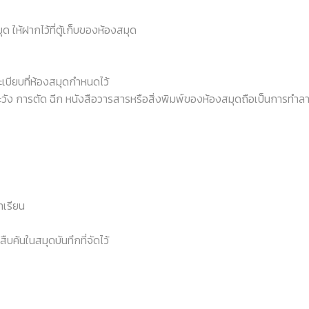
ุด ให้ฝากไว้ที่ตู้เก็บของห้องสมุด
เบียบที่ห้องสมุดกำหนดไว้
ระวัง การตัด ฉีก หนังสือวารสารหรือสิ่งพิมพ์ของห้องสมุดถือเป็นการทำล
ทเรียน
่สืบค้นในสมุดบันทึกที่จัดไว้