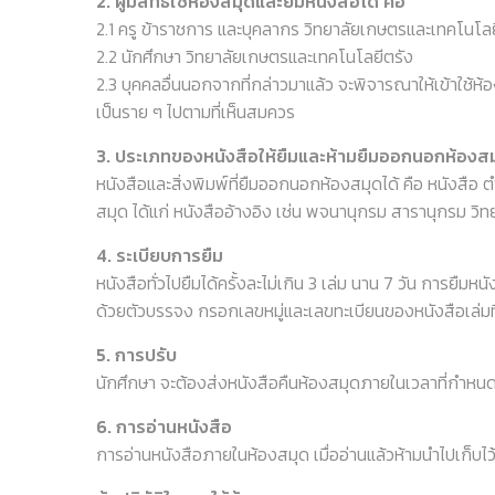
2. ผู้มีสิทธิ์ใช้ห้องสมุดและยืมหนังสือได้ คือ
2.1 ครู ข้าราชการ และบุคลากร วิทยาลัยเกษตรและเทคโนโลย
2.2 นักศึกษา วิทยาลัยเกษตรและเทคโนโลยีตรัง
2.3 บุคคลอื่นนอกจากที่กล่าวมาแล้ว จะพิจารณาให้เข้าใช้ห้อ
เป็นราย ๆ ไปตามที่เห็นสมควร
3. ประเภทของหนังสือให้ยืมและห้ามยืมออกนอกห้องส
หนังสือและสิ่งพิมพ์ที่ยืมออกนอกห้องสมุดได้ คือ หนังสือ ต
สมุด ได้แก่ หนังสืออ้างอิง เช่น พจนานุกรม สารานุกรม วิท
4. ระเบียบการยืม
หนังสือทั่วไปยืมได้ครั้งละไม่เกิน 3 เล่ม นาน 7 วัน การยื
ด้วยตัวบรรจง กรอกเลขหมู่และเลขทะเบียนของหนังสือเล่มท
5. การปรับ
นักศึกษา จะต้องส่งหนังสือคืนห้องสมุดภายในเวลาที่กำหนดถ้
6. การอ่านหนังสือ
การอ่านหนังสือภายในห้องสมุด เมื่ออ่านแล้วห้ามนำไปเก็บไว้บนช