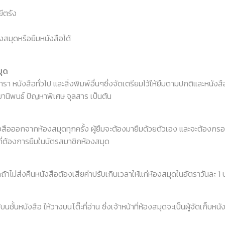
ีตรัง
งสมุดหรือยืมหนังสือได้
มุด
ำรา หนังสือทั่วไป และสิ่งพิมพ์อื่นๆซึ่งจัดเตรียมไว้ให้ยืมตามปกติและหนั
ยานิพนธ์ ปัญหาพิเศษ จุลสาร เป็นต้น
มหนังสือออกจากห้องสมุดทุกครั้ง ผู้ยืมจะต้องมายืมด้วยตัวเอง และจะต้องกร
ี่ต้องการยืมในบัตรสมาชิกห้องสมุด
าไม่ส่งคืนหนังสือต้องเสียค่าปรับเกินเวลาให้แก่ห้องสมุดในอัตราวันละ 1 
ั้นหนังสือ ให้วางบนโต๊ะที่อ่าน ซึ่งเจ้าหน้าที่ห้องสมุดจะเป็นผู้จัดเก็บหนั