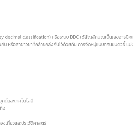
ey decimal classification) หรือระบบ DDC ใช้สัญลักษณ์เป็นเลขอารบิคแทน
ดียวกัน หรือสาขาวิชาที่คล้ายคลึงกันไว้ด้วยกัน การจัดหมู่แบบทศนิยมดิวอี้ แ
ุกต์และเทคโนโลยี
ทิง
งเที่ยวและประวัติศาสตร์