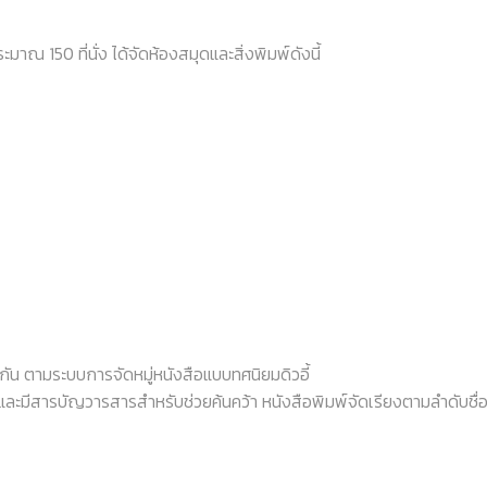
ะมาณ 150 ที่นั่ง ได้จัดห้องสมุดและสิ่งพิมพ์ดังนี้
ัน ตามระบบการจัดหมู่หนังสือแบบทศนิยมดิวอี้
ละมีสารบัญวารสารสำหรับช่วยค้นคว้า หนังสือพิมพ์จัดเรียงตามลำดับชื่อห