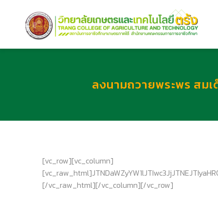
ลงนามถวายพระพร สมเด็จ
[vc_row][vc_column]
[vc_raw_html]JTNDaWZyYW1lJTIwc3JjJTNEJTIyaH
[/vc_raw_html][/vc_column][/vc_row]