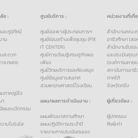
ลัย :
ศูนย์บริการ :
หน่วยงานที่เกี่
ละภูมิทัศน์
ศูนย์บ่มเพาะผู้ประกอบการฯ
สำนักงานคณะก
งาน
ศูนย์ซ่อมสร้างเพื่อชุมชุน (FIX
อาชีวศึกษา (สอศ
IT CENTER)
สำนักงานรับร
ามสะดวก
ศูนย์การเรียนรู้เศรษฐกิจพอ
และประเมินคุณ
ชาวเกษตร
เพียง
(องค์การมหาชน
ศูนย์วิทยบริการและห้องสมุด
สถาบันการอาชี
ศูนย์ข้อมูลสารสนเทศ
ภาคใต้
สวนพฤกษศาสตร์โรงเรียน
จังหวัดตรัง
ามภาคภูมิใจ
ษา
แผน/ผลการดำเนินงาน :
ผู้เกี่ยวข้อง :
วิจัยและนวัตกรรม
แผนพัฒนาสถานศึกษา
ผู้ปกครอง
วามโปร่งใส
แผนปฏิบัติการประจำปี
ศิษย์เก่า
รายงานการประเมินตนเอง