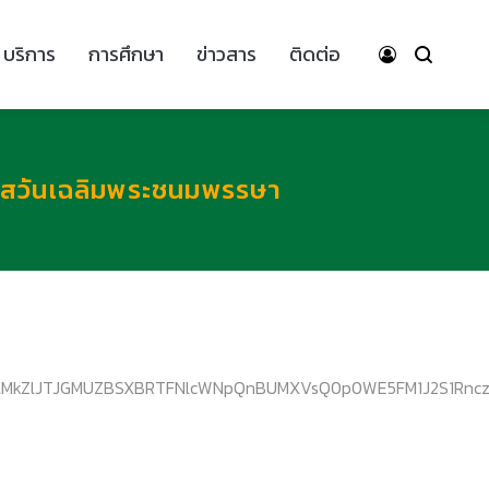
บริการ
การศึกษา
ข่าวสาร
ติดต่อ
กาสวันเฉลิมพระชนมพรรษา
lMkZlJTJGMUZBSXBRTFNlcWNpQnBUMXVsQ0p0WE5FM1J2S1RnczBT