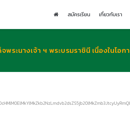
สมัครเรียน
เกี่ยวกับเรา
พระนางเจ้า ฯ พระบรมราชินี เนื่องในโอ
R0cHMlM0ElMkYlMkZkb2NzLmdvb2dsZS5jb20lMkZmb3JtcyUyRmQ