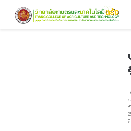
ต
ข
ช
2
สิ