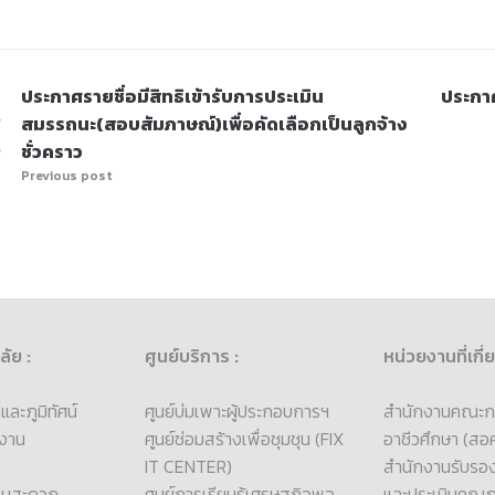
ประกาศรายชื่อมีสิทธิเข้ารับการประเมิน
ประกาศ
สมรรถนะ(สอบสัมภาษณ์)เพื่อคัดเลือกเป็นลูกจ้าง
ชั่วคราว
Previous post
ลัย :
ศูนย์บริการ :
หน่วยงานที่เกี่
ละภูมิทัศน์
ศูนย์บ่มเพาะผู้ประกอบการฯ
สำนักงานคณะก
งาน
ศูนย์ซ่อมสร้างเพื่อชุมชุน (FIX
อาชีวศึกษา (สอศ
IT CENTER)
สำนักงานรับร
ามสะดวก
ศูนย์การเรียนรู้เศรษฐกิจพอ
และประเมินคุณ