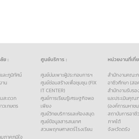
ลัย :
ศูนย์บริการ :
หน่วยงานที่เกี่
ละภูมิทัศน์
ศูนย์บ่มเพาะผู้ประกอบการฯ
สำนักงานคณะก
งาน
ศูนย์ซ่อมสร้างเพื่อชุมชุน (FIX
อาชีวศึกษา (สอศ
IT CENTER)
สำนักงานรับร
ามสะดวก
ศูนย์การเรียนรู้เศรษฐกิจพอ
และประเมินคุณ
ชาวเกษตร
เพียง
(องค์การมหาชน
ศูนย์วิทยบริการและห้องสมุด
สถาบันการอาชี
ศูนย์ข้อมูลสารสนเทศ
ภาคใต้
สวนพฤกษศาสตร์โรงเรียน
จังหวัดตรัง
ามภาคภูมิใจ