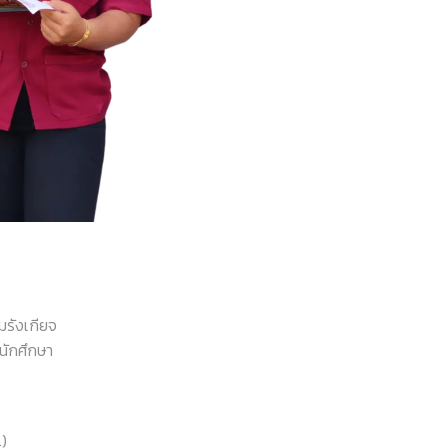
มรังเกียจ
นักศึกษา
)